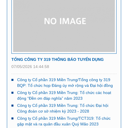
TỔNG CÔNG TY 319 THÔNG BÁO TUYỂN DỤNG
07/05/2026 14:44:58
Công ty Cổ phần 319 Miền Trung/Tổng công ty 319
BQP: Tổ chức họp Đảng ủy mở rộng và Đại hội đồng
cổ đông bất thường năm 2023
Công ty Cổ phần 319 Miền Trung: Tổ chức các hoạt
động “Đền ơn đáp nghĩa” năm 2023
Công ty Cổ phần 319 Miền Trung: Tổ chức Đại hội
Công đoàn cơ sở nhiệm kỳ 2023 - 2028
Công ty Cổ phần 319 Miền Trung/TCT319: Tổ chức
gặp mặt và ra quân đầu xuân Quý Mão 2023