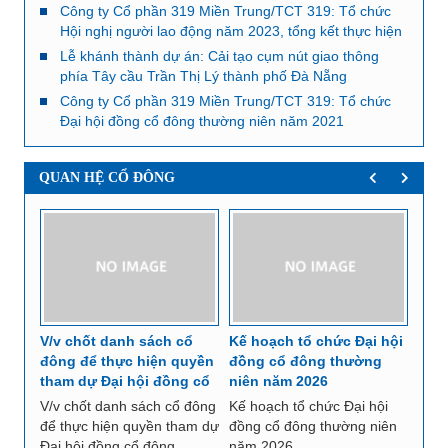
Công ty Cổ phần 319 Miền Trung/TCT 319: Tổ chức
Hội nghị người lao động năm 2023, tổng kết thực hiện
nhiệm vụ năm 2022
Lễ khánh thành dự án: Cải tạo cụm nút giao thông
phía Tây cầu Trần Thị Lý thành phố Đà Nẵng
Công ty Cổ phần 319 Miền Trung/TCT 319: Tổ chức
Đại hội đồng cổ đông thường niên năm 2021
QUAN HỆ CỔ ĐÔNG
ăng
V/v chốt danh sách cổ
Kế hoạch tổ chức Đại hội
Nghị
đông để thực hiện quyền
đồng cổ đông thường
Quản
i sở
tham dự Đại hội đồng cổ
niên năm 2026
Đại 
đông thường niên năm
thư
g ký
V/v chốt danh sách cổ đông
Kế hoạch tổ chức Đại hội
Nghị
2026
để thực hiện quyền tham dự
đồng cổ đông thường niên
trị v
u
Đại hội đồng cổ đông
năm 2026
đồng