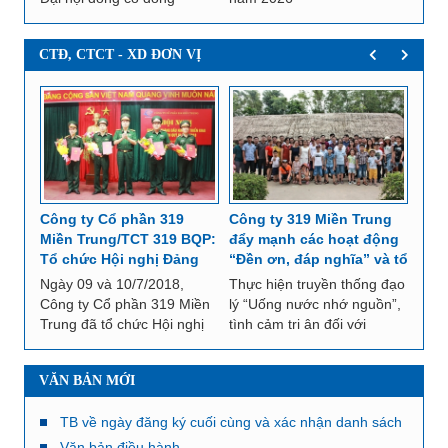
thường niên năm 2026
năm
CTĐ, CTCT - XD ĐƠN VỊ
Công ty Cổ phần 319
Công ty 319 Miền Trung
Công
ông
Miền Trung/TCT 319 BQP:
đẩy mạnh các hoạt động
Tru
oạt
Tổ chức Hội nghị Đảng
“Đền ơn, đáp nghĩa” và tổ
hoạt
ủy và sơ kết nhiệm vụ 6
chức tham quan, nghỉ
năm
“Uống
Ngày 09 và 10/7/2018,
Thực hiện truyền thống đạo
Nhằm
ệt
tháng đầu năm 2018
mát cho cán bộ, CNV năm
Liệt
Công ty Cổ phần 319 Miền
lý “Uống nước nhớ nguồn”,
động
020)
2018
ương
Trung đã tổ chức Hội nghị
tình cảm tri ân đối với
thể 
 -
Đảng ủy ra Nghị quyết lãnh
thương, bệnh binh, thân
nhớ 
đạo thực hiện nhiệm vụ 6
nhân liệt sỹ, người có công
đối 
VĂN BẢN MỚI
tháng cuối năm và Sơ kết
với cách mạng, từ ngày 25
thân
nhiệm vụ 6 tháng đầu năm
đến ngày 27/7/2018, Công
công
TB về ngày đăng ký cuối cùng và xác nhận danh sách
2018. Dự và chỉ đạo Hội...
ty 319 Miền...
ngày
người sở hữu chứng khoán 2022
Văn bản điều hành