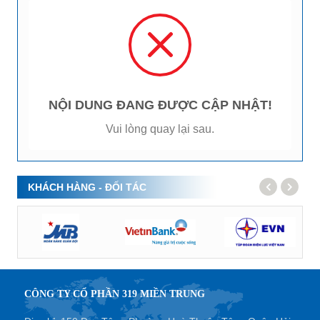
NỘI DUNG ĐANG ĐƯỢC CẬP NHẬT!
Vui lòng quay lại sau.
KHÁCH HÀNG - ĐỐI TÁC
CÔNG TY CỔ PHẦN 319 MIỀN TRUNG