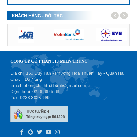
KHÁCH HÀNG - ĐỐI TÁC
CÔNG TY CỔ PHẦN 319 MIỀN TRUNG
Địa chỉ: 150 Duy Tân - Phường Hoà Thuận Tây - Quận Hải
Châu - Đà Nẵng
Email:
phongchinhtri319mt@gmail.com
Điện thoại:
0236.3625 888
Fax:
0236.3625 999
Trực tuyến: 4
Tổng truy cập: 564398