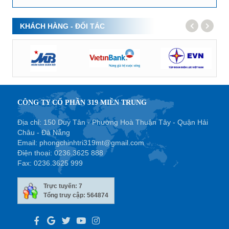
KHÁCH HÀNG - ĐỐI TÁC
CÔNG TY CỔ PHẦN 319 MIỀN TRUNG
Địa chỉ: 150 Duy Tân - Phường Hoà Thuận Tây - Quận Hải
Châu - Đà Nẵng
Email:
phongchinhtri319mt@gmail.com
Điện thoại:
0236.3625 888
Fax:
0236.3625 999
Trực tuyến: 7
Tổng truy cập: 564874