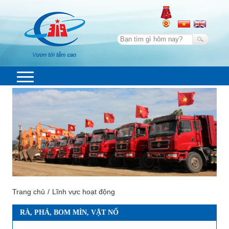
Trang chủ
Lĩnh vực hoạt động
RÀ, PHÁ, BOM MÌN, VẬT NỔ