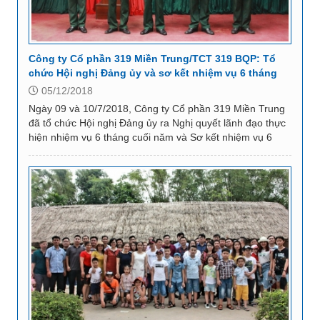
Công ty Cổ phần 319 Miền Trung/TCT 319 BQP: Tổ
chức Hội nghị Đảng ủy và sơ kết nhiệm vụ 6 tháng
đầu năm 2018
05/12/2018
Ngày 09 và 10/7/2018, Công ty Cổ phần 319 Miền Trung
đã tổ chức Hội nghị Đảng ủy ra Nghị quyết lãnh đạo thực
hiện nhiệm vụ 6 tháng cuối năm và Sơ kết nhiệm vụ 6
tháng đầu năm 2018. Dự và chỉ đạo Hội...