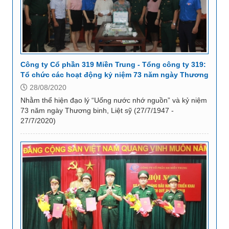
Công ty Cổ phần 319 Miền Trung - Tổng công ty 319:
Tổ chức các hoạt động kỷ niệm 73 năm ngày Thương
binh, Liệt sỹ (27/7/1947 - 27/7/2020)
28/08/2020
Nhằm thể hiện đạo lý “Uống nước nhớ nguồn” và kỷ niệm
73 năm ngày Thương binh, Liệt sỹ (27/7/1947 -
27/7/2020)