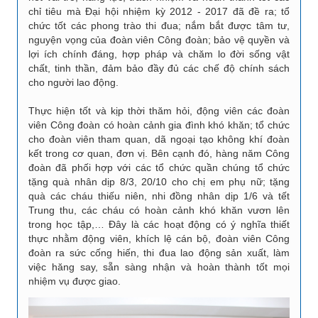
chỉ tiêu mà Đại hội nhiệm kỳ 2012 - 2017 đã đề ra; tổ
chức tốt các phong trào thi đua; nắm bắt được tâm tư,
nguyện vọng của đoàn viên Công đoàn; bảo vệ quyền và
lợi ích chính đáng, hợp pháp và chăm lo đời sống vật
chất, tinh thần, đảm bảo đầy đủ các chế độ chính sách
cho người lao động.
Thực hiện tốt và kịp thời thăm hỏi, động viên các đoàn
viên Công đoàn có hoàn cảnh gia đình khó khăn; tổ chức
cho đoàn viên tham quan, dã ngoại tạo không khí đoàn
kết trong cơ quan, đơn vị. Bên cạnh đó, hàng năm Công
đoàn đã phối hợp với các tổ chức quần chúng tổ chức
tặng quà nhân dịp 8/3, 20/10 cho chị em phụ nữ; tặng
quà các cháu thiếu niên, nhi đồng nhân dịp 1/6 và tết
Trung thu, các cháu có hoàn cảnh khó khăn vươn lên
trong học tập,… Đây là các hoạt động có ý nghĩa thiết
thực nhằm động viên, khích lệ cán bộ, đoàn viên Công
đoàn ra sức cống hiến, thi đua lao động sản xuất, làm
việc hăng say, sẵn sàng nhận và hoàn thành tốt mọi
nhiệm vụ được giao.