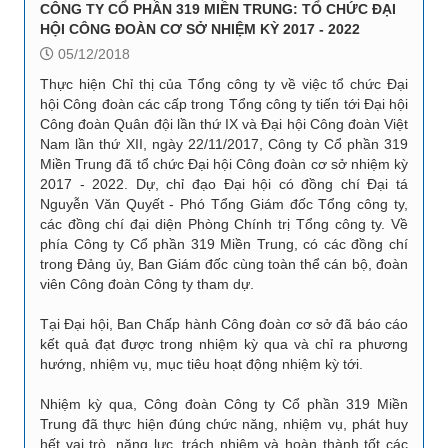
CÔNG TY CỔ PHẦN 319 MIỀN TRUNG: TỔ CHỨC ĐẠI
HỘI CÔNG ĐOÀN CƠ SỞ NHIỆM KỲ 2017 - 2022
05/12/2018
Thực hiện Chỉ thị của Tổng công ty về việc tổ chức Đại
hội Công đoàn các cấp trong Tổng công ty tiến tới Đại hội
Công đoàn Quân đội lần thứ IX và Đại hội Công đoàn Việt
Nam lần thứ XII, ngày 22/11/2017, Công ty Cổ phần 319
Miền Trung đã tổ chức Đại hội Công đoàn cơ sở nhiệm kỳ
2017 - 2022. Dự, chỉ đạo Đại hội có đồng chí Đại tá
Nguyễn Văn Quyết - Phó Tổng Giám đốc Tổng công ty,
các đồng chí đại diện Phòng Chính trị Tổng công ty. Về
phía Công ty Cổ phần 319 Miền Trung, có các đồng chí
trong Đảng ủy, Ban Giám đốc cùng toàn thể cán bộ, đoàn
viên Công đoàn Công ty tham dự.
Tại Đại hội, Ban Chấp hành Công đoàn cơ sở đã báo cáo
kết quả đạt được trong nhiệm kỳ qua và chỉ ra phương
hướng, nhiệm vụ, mục tiêu hoạt động nhiệm kỳ tới.
Nhiệm kỳ qua, Công đoàn Công ty Cổ phần 319 Miền
Trung đã thực hiện đúng chức năng, nhiệm vụ, phát huy
hết vai trò, năng lực, trách nhiệm và hoàn thành tốt các