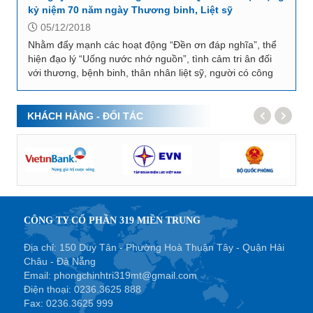
kỷ niệm 70 năm ngày Thương binh, Liệt sỹ
05/12/2018
Nhằm đẩy mạnh các hoạt động “Đền ơn đáp nghĩa”, thể
hiện đạo lý “Uống nước nhớ nguồn”, tình cảm tri ân đối
với thương, bệnh binh, thân nhân liệt sỹ, người có công
với cách mạng, chiều ngày 26/7/2017,...
KHÁCH HÀNG - ĐỐI TÁC
CÔNG TY CỔ PHẦN 319 MIỀN TRUNG
Địa chỉ: 150 Duy Tân - Phường Hoà Thuận Tây - Quận Hải
Châu - Đà Nẵng
Email:
phongchinhtri319mt@gmail.com
Điện thoại:
0236.3625 888
Fax:
0236.3625 999