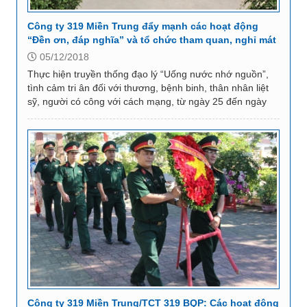
Công ty 319 Miền Trung đẩy mạnh các hoạt động
“Đền ơn, đáp nghĩa” và tổ chức tham quan, nghỉ mát
cho cán bộ, CNV năm 2018
05/12/2018
Thực hiện truyền thống đạo lý “Uống nước nhớ nguồn”,
tình cảm tri ân đối với thương, bệnh binh, thân nhân liệt
sỹ, người có công với cách mạng, từ ngày 25 đến ngày
27/7/2018, Công ty 319 Miền...
Công ty 319 Miền Trung/TCT 319 BQP: Các hoạt động