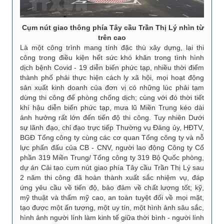
Cụm nút giao thông phía Tây cầu Trần Thị Lý nhìn từ
trên cao
Là một công trình mang tính đặc thù xây dựng, lại thi
công trong điều kiện hết sức khó khăn trong tình hình
dịch bệnh Covid - 19 diễn biến phức tạp, nhiều thời điểm
thành phố phải thực hiện cách ly xã hội, mọi hoạt động
sản xuất kinh doanh của đơn vị có những lúc phải tạm
dừng thi công để phòng chống dịch; cùng với đó thời tiết
khí hậu diễn biến phức tạp, mưa lũ Miền Trung kéo dài
ảnh hưởng rất lớn đến tiến độ thi công. Tuy nhiên Dưới
sự lãnh đạo, chỉ đạo trực tiếp Thường vụ Đảng ủy, HĐTV,
BGĐ Tổng công ty cùng các cơ quan Tổng công ty và nỗ
lực phấn đấu của CB - CNV, người lao động Công ty Cổ
phần 319 Miền Trung/ Tổng công ty 319 Bộ Quốc phòng,
dự án Cải tạo cụm nút giao phía Tây cầu Trần Thị Lý sau
2 năm thi công đã hoàn thành xuất sắc nhiệm vụ, đáp
ứng yêu cầu về tiến độ, bảo đảm về chất lượng tốt; kỹ,
mỹ thuật và thẩm mỹ cao, an toàn tuyệt đối về mọi mặt,
tạo được một ấn tượng, một uy tín, một hình ảnh sâu sắc,
hình ảnh người lính làm kinh tế giữa thời bình - người lính