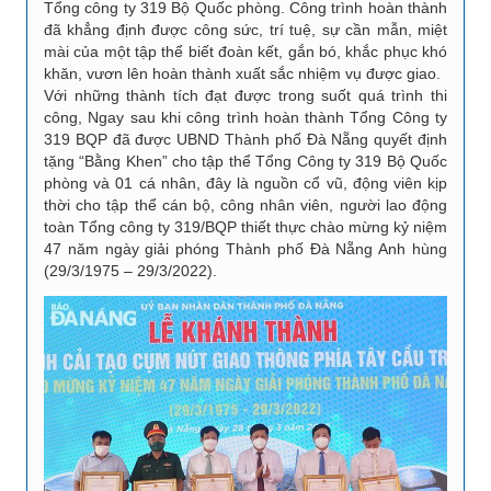
Tổng công ty 319 Bộ Quốc phòng. Công trình hoàn thành
đã khẳng định được công sức, trí tuệ, sự cần mẫn, miệt
mài của một tập thể biết đoàn kết, gắn bó, khắc phục khó
khăn, vươn lên hoàn thành xuất sắc nhiệm vụ được giao.
Với những thành tích đạt được trong suốt quá trình thi
công, Ngay sau khi công trình hoàn thành Tổng Công ty
319 BQP đã được UBND Thành phố Đà Nẵng quyết định
tặng “Bằng Khen” cho tập thể Tổng Công ty 319 Bộ Quốc
phòng và 01 cá nhân, đây là nguồn cổ vũ, động viên kịp
thời cho tập thể cán bộ, công nhân viên, người lao động
toàn Tổng công ty 319/BQP thiết thực chào mừng kỷ niệm
47 năm ngày giải phóng Thành phố Đà Nẵng Anh hùng
(29/3/1975 – 29/3/2022).