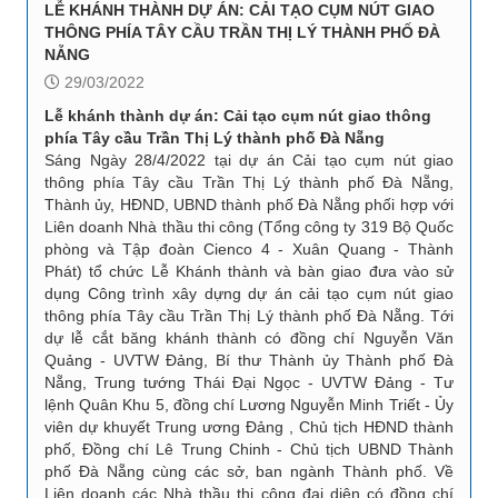
LỄ KHÁNH THÀNH DỰ ÁN: CẢI TẠO CỤM NÚT GIAO
THÔNG PHÍA TÂY CẦU TRẦN THỊ LÝ THÀNH PHỐ ĐÀ
NẴNG
29/03/2022
Lễ khánh thành dự án: Cải tạo cụm nút giao thông
phía Tây cầu Trần Thị Lý thành phố Đà Nẵng
Sáng Ngày 28/4/2022 tại dự án Cải tạo cụm nút giao
thông phía Tây cầu Trần Thị Lý thành phố Đà Nẵng,
Thành ủy, HĐND, UBND thành phố Đà Nẵng phối hợp với
Liên doanh Nhà thầu thi công (Tổng công ty 319 Bộ Quốc
phòng và Tập đoàn Cienco 4 - Xuân Quang - Thành
Phát) tổ chức Lễ Khánh thành và bàn giao đưa vào sử
dụng Công trình xây dựng dự án cải tạo cụm nút giao
thông phía Tây cầu Trần Thị Lý thành phố Đà Nẵng. Tới
dự lễ cắt băng khánh thành có đồng chí Nguyễn Văn
Quảng - UVTW Đảng, Bí thư Thành ủy Thành phố Đà
Nẵng, Trung tướng Thái Đại Ngọc - UVTW Đảng - Tư
lệnh Quân Khu 5, đồng chí Lương Nguyễn Minh Triết - Ủy
viên dự khuyết Trung ương Đảng , Chủ tịch HĐND thành
phố, Đồng chí Lê Trung Chinh - Chủ tịch UBND Thành
phố Đà Nẵng cùng các sở, ban ngành Thành phố. Về
Liên doanh các Nhà thầu thi công đại diện có đồng chí