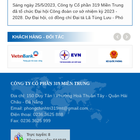
Sáng ngày 25/5/2023, Công ty Cổ phần 319 Miền Trung
đã tổ chức Đại hội Công đoàn cơ sở nhiệm kỳ 2023 -
2028. Dự Đại hội, có đồng chí Đại tá Lã Tùng Lưu - Phó
Chủ nhiệm Chính trị Tổng công ty cùng toàn...
KHÁCH HÀNG - ĐỐI TÁC
CÔNG TY CỔ PHẦN 319 MIỀN TRUNG
Địa chỉ: 150 Duy Tân - Phường Hoà Thuận Tây - Quận Hải
Châu - Đà Nẵng
Email:
phongchinhtri319mt@gmail.com
Điện thoại:
0236.3625 888
Fax:
0236.3625 999
Trực tuyến: 8