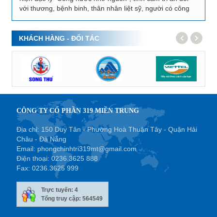
với thương, bệnh binh, thân nhân liệt sỹ, người có công
với cách mạng, chiều ngày 26/7/2017,...
KHÁCH HÀNG - ĐỐI TÁC
CÔNG TY CỔ PHẦN 319 MIỀN TRUNG
Địa chỉ: 150 Duy Tân - Phường Hoà Thuận Tây - Quận Hải
Châu - Đà Nẵng
Email:
phongchinhtri319mt@gmail.com
Điện thoại:
0236.3625 888
Fax:
0236.3625 999
Trực tuyến: 4
Tổng truy cập: 564549