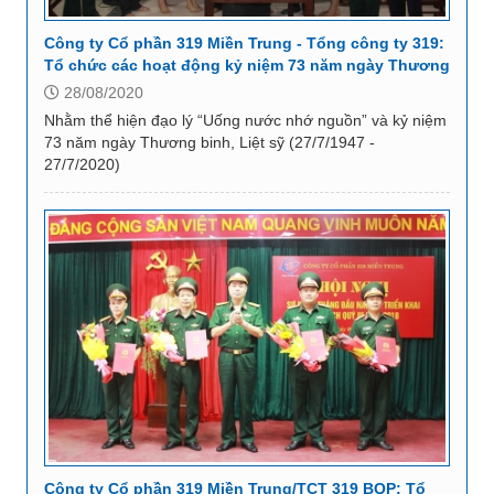
Công ty Cổ phần 319 Miền Trung - Tổng công ty 319:
Tổ chức các hoạt động kỷ niệm 73 năm ngày Thương
binh, Liệt sỹ (27/7/1947 - 27/7/2020)
28/08/2020
Nhằm thể hiện đạo lý “Uống nước nhớ nguồn” và kỷ niệm
73 năm ngày Thương binh, Liệt sỹ (27/7/1947 -
27/7/2020)
Công ty Cổ phần 319 Miền Trung/TCT 319 BQP: Tổ