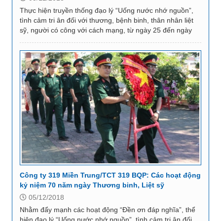
Thực hiện truyền thống đạo lý “Uống nước nhớ nguồn”,
tình cảm tri ân đối với thương, bệnh binh, thân nhân liệt
sỹ, người có công với cách mạng, từ ngày 25 đến ngày
27/7/2018, Công ty 319 Miền...
Công ty 319 Miền Trung/TCT 319 BQP: Các hoạt động
kỷ niệm 70 năm ngày Thương binh, Liệt sỹ
05/12/2018
Nhằm đẩy mạnh các hoạt động “Đền ơn đáp nghĩa”, thể
hiện đạo lý “Uống nước nhớ nguồn”, tình cảm tri ân đối