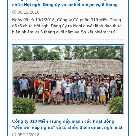
chức Hội nghị Đảng ủy và sơ kết nhiệm vụ 6 tháng
đầu năm 2018
05/12/2018
Ngày 09 và 10/7/2018, Công ty Cổ phần 319 Miền Trung
đã tổ chức Hội nghị Đảng ủy ra Nghị quyết lãnh đạo thực
hiện nhiệm vụ 6 tháng cuối năm và Sơ kết nhiệm vụ 6
tháng đầu năm 2018. Dự và chỉ đạo Hội...
Công ty 319 Miền Trung đẩy mạnh các hoạt động
“Đền ơn, đáp nghĩa” và tổ chức tham quan, nghỉ mát
cho cán bộ, CNV năm 2018
05/12/2018