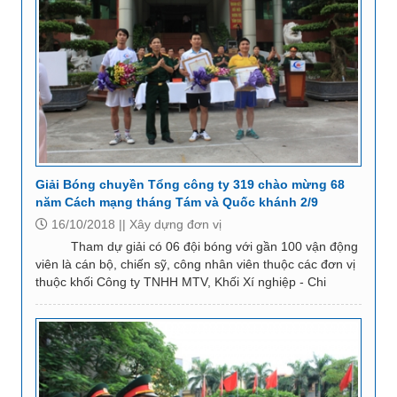
Giải Bóng chuyền Tổng công ty 319 chào mừng 68
năm Cách mạng tháng Tám và Quốc khánh 2/9
16/10/2018 ||
Xây dựng đơn vị
Tham dự giải có 06 đội bóng với gần 100 vận động
viên là cán bộ, chiến sỹ, công nhân viên thuộc các đơn vị
thuộc khối Công ty TNHH MTV, Khối Xí nghiệp - Chi
nhánh, Khối Công ty Cổ phần và...