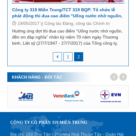
Công ty 319 Miền Trung/TCT 319 BQP: Tổ chức lễ
phát động thi đua cao điểm “Uống nước nhớ nguồn,
đền ơn đáp nghĩa”
19/05/2017 ||
Công tác Đảng, công tác Chính trị
Hưởng ứng đợt thi đua cao điểm “Uống nước nhớ nguồn,
đền ơn đáp nghĩa” nhân kỷ niệm 70 năm ngày Thương
binh, Liệt sỹ (27/7/1947 - 27/7/2017) của Tổng công ty,
ngày 18/5/2017, Đảng ủy, Ban Giám đốc,...
1
2
KHÁCH HÀNG - ĐỐI TÁC
CÔNG TY CỔ PHẦN 319 MIỀN TRUNG
Địa chỉ: 150 Duy Tân - Phường Hoà Thuận Tây - Quận Hải