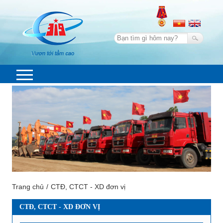
Trang chủ
CTĐ, CTCT - XD đơn vị
CTĐ, CTCT - XD ĐƠN VỊ