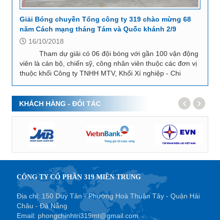
Giải Bóng chuyền Tổng công ty 319 chào mừng 68
năm Cách mạng tháng Tám và Quốc khánh 2/9
16/10/2018
Tham dự giải có 06 đội bóng với gần 100 vận động
viên là cán bộ, chiến sỹ, công nhân viên thuộc các đơn vị
thuộc khối Công ty TNHH MTV, Khối Xí nghiệp - Chi
nhánh, Khối Công ty Cổ phần và...
KHÁCH HÀNG - ĐỐI TÁC
CÔNG TY CỔ PHẦN 319 MIỀN TRUNG
Địa chỉ: 150 Duy Tân - Phường Hoà Thuận Tây - Quận Hải
Châu - Đà Nẵng
Email:
phongchinhtri319mt@gmail.com