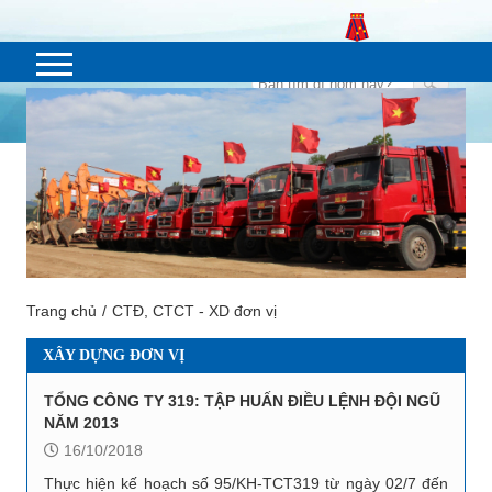
Trang chủ
CTĐ, CTCT - XD đơn vị
XÂY DỰNG ĐƠN VỊ
TỔNG CÔNG TY 319: TẬP HUẤN ĐIỀU LỆNH ĐỘI NGŨ
NĂM 2013
16/10/2018
Thực hiện kế hoạch số 95/KH-TCT319 từ ngày 02/7 đến